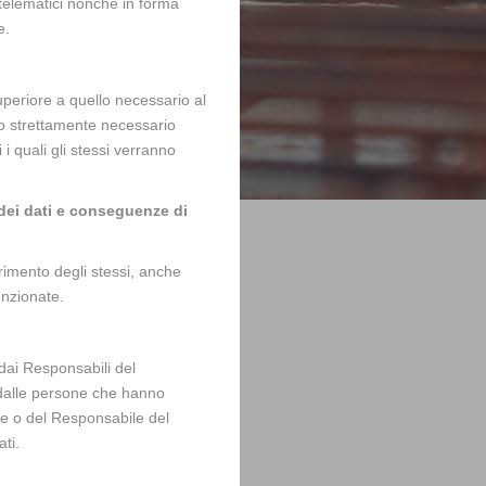
o telematici nonché in forma
e.
periore a quello necessario al
po strettamente necessario
i quali gli stessi verranno
 dei dati e conseguenze di
erimento degli stessi, anche
enzionate.
 dai Responsabili del
 dalle persone che hanno
are o del Responsabile del
ti.