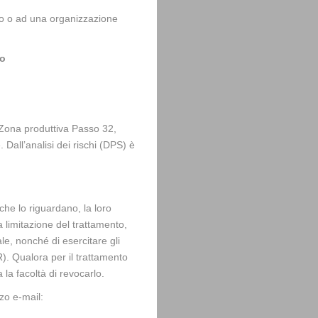
rzo o ad una organizzazione
to
Zona produttiva Passo 32,
Dall’analisi dei rischi (DPS) è
 che lo riguardano, la loro
la limitazione del trattamento,
ale, nonché di esercitare gli
PR). Qualora per il trattamento
 la facoltà di revocarlo.
zzo e-mail: